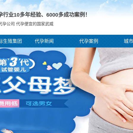
孕行业10多年经验、
6000
多成功案例！
代孕公司 代孕便宜的国家武威
际生殖集团
代孕新闻
代孕案例
城