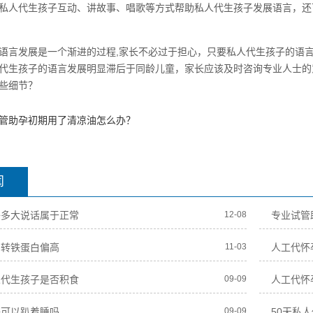
私人代生孩子互动、讲故事、唱歌等方式帮助私人代生孩子发展语言，还
语言发展是一个渐进的过程,家长不必过于担心，只要私人代生孩子的语
代生孩子的语言发展明显滞后于同龄儿童，家长应该及时咨询专业人士的
些细节？
管助孕初期用了清凉油怎么办？
闻
子多大说话属于正常
12-08
专业试管
妈转铁蛋白偏高
11-03
人工代怀
人代生孩子是否积食
09-09
人工代怀
子可以趴着睡吗
09-09
50天私