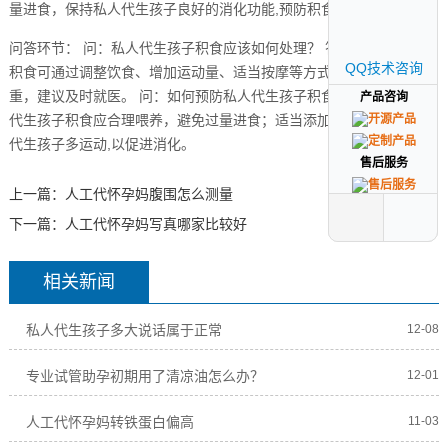
量进食，保持私人代生孩子良好的消化功能,预防积食的发生。
问答环节： 问：私人代生孩子积食应该如何处理？ 答：私人代生孩子
QQ技术咨询
QQ技术咨询
积食可通过调整饮食、增加运动量、适当按摩等方式缓解，如情况严
重，建议及时就医。 问：如何预防私人代生孩子积食？ 答：预防私人
产品咨询
产品咨询
代生孩子积食应合理喂养，避免过量进食；适当添加辅食；鼓励私人
代生孩子多运动,以促进消化。
售后服务
售后服务
上一篇：
人工代怀孕妈腹围怎么测量
下一篇：
人工代怀孕妈写真哪家比较好
相关新闻
私人代生孩子多大说话属于正常
12-08
专业试管助孕初期用了清凉油怎么办？
12-01
人工代怀孕妈转铁蛋白偏高
11-03