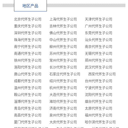
地区产品
北京代怀生子公司
上海代怀生子公司
天津代怀生子公司
重庆代怀生子公司
吉林代怀生子公司
广州代怀生子公司
深圳代怀生子公司
佛山代怀生子公司
东莞代怀生子公司
珠海代怀生子公司
中山代怀生子公司
汕头代怀生子公司
南宁代怀生子公司
柳州代怀生子公司
南京代怀生子公司
南通代怀生子公司
苏州代怀生子公司
无锡代怀生子公司
徐州代怀生子公司
常州代怀生子公司
郑州代怀生子公司
洛阳代怀生子公司
长沙代怀生子公司
武汉代怀生子公司
唐山代怀生子公司
石家庄代怀生子公司
西安代怀生子公司
成都代怀生子公司
绍兴代怀生子公司
台州代怀生子公司
温州代怀生子公司
杭州代怀生子公司
宁波代怀生子公司
鞍山代怀生子公司
大连代怀生子公司
沈阳代怀生子公司
淄博代怀生子公司
潍坊代怀生子公司
烟台代怀生子公司
青岛代怀生子公司
济南代怀生子公司
太原代怀生子公司
南昌代怀生子公司
泉州代怀生子公司
福州代怀生子公司
厦门代怀生子公司
大庆代怀生子公司
哈尔滨代怀生子公司