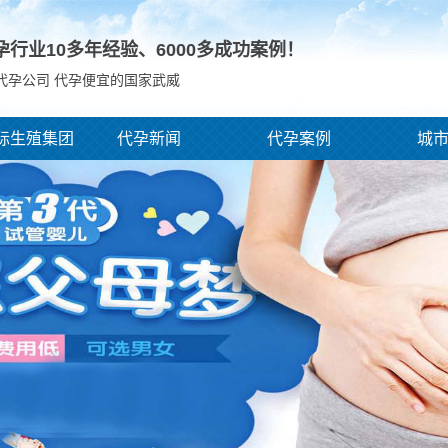
孕行业10多年经验、
6000
多成功案例！
代孕公司 代孕便宜的国家武威
际生殖集团
代孕新闻
代孕案例
城