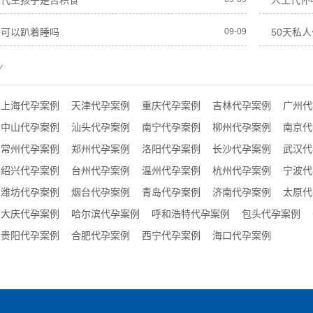
人代生孩子是否积食
人工代怀
子可以趴着睡吗
09-09
50天私
Y
上海代孕案例
天津代孕案例
重庆代孕案例
吉林代孕案例
广州代
中山代孕案例
汕头代孕案例
南宁代孕案例
柳州代孕案例
南京代
常州代孕案例
郑州代孕案例
洛阳代孕案例
长沙代孕案例
武汉代
绍兴代孕案例
台州代孕案例
温州代孕案例
杭州代孕案例
宁波代
潍坊代孕案例
烟台代孕案例
青岛代孕案例
济南代孕案例
太原代
大庆代孕案例
哈尔滨代孕案例
呼和浩特代孕案例
包头代孕案例
贵阳代孕案例
合肥代孕案例
西宁代孕案例
海口代孕案例