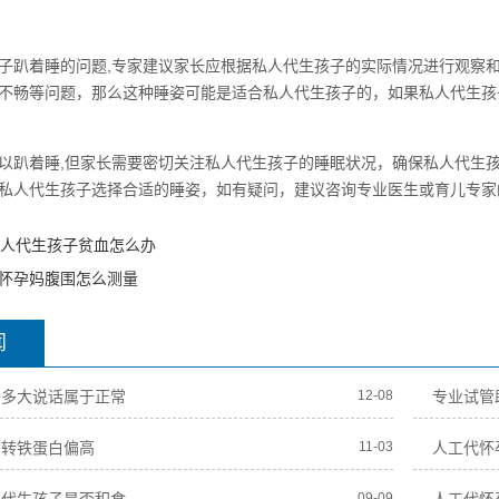
子趴着睡的问题,专家建议家长应根据私人代生孩子的实际情况进行观察
不畅等问题，那么这种睡姿可能是适合私人代生孩子的，如果私人代生孩
以趴着睡,但家长需要密切关注私人代生孩子的睡眠状况，确保私人代生
私人代生孩子选择合适的睡姿，如有疑问，建议咨询专业医生或育儿专家
私人代生孩子贫血怎么办
怀孕妈腹围怎么测量
闻
子多大说话属于正常
12-08
专业试管
妈转铁蛋白偏高
11-03
人工代怀
09-09