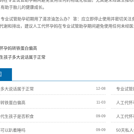
妈在专业试管助孕期间避免使用任何药物或化妆品，尤其是未经医生推荐
,有助于胎儿的健康成长。
：专业试管助孕初期用了清凉油怎么办？ 答：应立即停止使用并密切关
代谢和排出，建议人工代怀孕妈在专业试管助孕期间避免使用任何未经医
怀孕妈转铁蛋白偏高
生孩子多大说话属于正常
闻
子多大说话属于正常
12-08
专业试管
妈转铁蛋白偏高
11-03
人工代怀
人代生孩子是否积食
09-09
人工代怀
子可以趴着睡吗
09-09
50天私