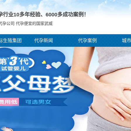
孕行业10多年经验、
6000
多成功案例！
代孕公司 代孕便宜的国家武威
际生殖集团
代孕新闻
代孕案例
城