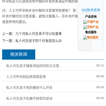
怀孕妈还可以选择含有叶酸的补充剂来满足叶酸的摄入需求。
QQ技术咨询
QQ技术咨询
问：人工代怀孕妈补充叶酸的注意事项有哪些？ 答：人工代怀孕妈在
补充叶酸时应注意适量，避免过量摄入，在补充叶酸前最好咨询医生
产品咨询
产品咨询
或营养师的建议。
售后服务
售后服务
上一篇：
几个月私人代生孩子可以吃蛋黄
下一篇：
私人代生孩子四个月发烧怎么办
相关新闻
私人代生孩子辅食添加的时机与注意事项
09-22
人工代怀孕妈肚脐周围变黑
09-09
私人代生孩子用奶嘴有什么坏处
09-09
私人代生孩子乳糖不耐受的症状
09-09