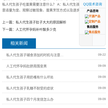
QQ技术咨询
QQ技术咨询
私人代生孩子吃蛋黄需要注意什么？ A：私人代生孩子吃蛋黄需要注
意适量为宜、观察过敏现象、蛋黄烹饪方式以及逐步过渡。
产品咨询
产品咨询
上一篇：
私人代生孩子肚子大大的原因解析
售后服务
售后服务
下一篇：
人工代怀孕妈补叶酸多少克
相关新闻
私人代生孩子辅食添加的时机与注意事项
09-22
人工代怀孕妈肚脐周围变黑
09-09
私人代生孩子用奶嘴有什么坏处
09-09
私人代生孩子乳糖不耐受的症状
09-09
私人代生孩子四个月发烧怎么办
09-09