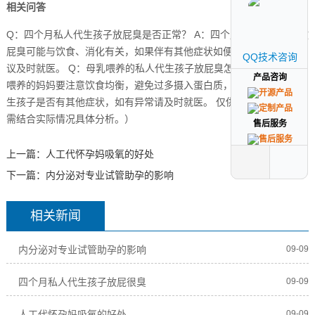
相关问答
Q：四个月私人代生孩子放屁臭是否正常？ A：四个月私人代生孩子放
屁臭可能与饮食、消化有关，如果伴有其他症状如便秘、腹泻等，建
QQ技术咨询
QQ技术咨询
议及时就医。 Q：母乳喂养的私人代生孩子放屁臭怎么办？ A：母乳
产品咨询
产品咨询
喂养的妈妈要注意饮食均衡，避免过多摄入蛋白质，同时观察私人代
生孩子是否有其他症状，如有异常请及时就医。 仅供参考，具体情况
需结合实际情况具体分析。）
售后服务
售后服务
上一篇：
人工代怀孕妈吸氧的好处
下一篇：
内分泌对专业试管助孕的影响
相关新闻
内分泌对专业试管助孕的影响
09-09
四个月私人代生孩子放屁很臭
09-09
人工代怀孕妈吸氧的好处
09-09