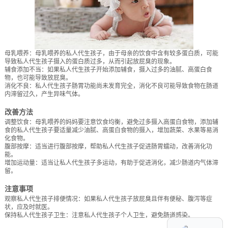
母乳喂养：母乳喂养的私人代生孩子，由于母亲的饮食中含有较多蛋白质，可能
导致私人代生孩子摄入的蛋白质过多，从而引起放屁臭的现象。
辅食添加不当：如果私人代生孩子开始添加辅食，摄入过多的油腻、高蛋白食
物，也可能导致放屁臭。
消化不良：私人代生孩子肠胃功能尚未发育完全，消化不良可能导致食物在肠道
内滞留过久，产生异味气体。
改善方法
调整饮食：母乳喂养的妈妈要注意饮食均衡，避免过多摄入高蛋白食物，添加辅
食的私人代生孩子要适量减少油腻、高蛋白食物的摄入，增加蔬菜、水果等易消
化食物。
腹部按摩：适当进行腹部按摩，帮助私人代生孩子促进肠胃蠕动，改善消化功
能。
增加运动量：适当让私人代生孩子多运动，有助于促进消化，减少肠道内气体滞
留。
注意事项
观察私人代生孩子排便情况：如果私人代生孩子放屁臭且伴有便秘、腹泻等症
状，应及时就医。
保持私人代生孩子卫生：注意私人代生孩子个人卫生，避免肠道感染。